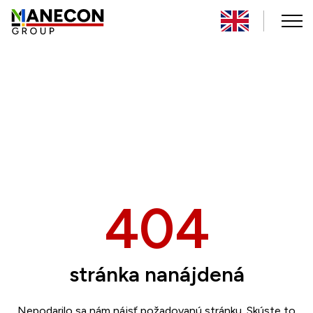
404
stránka nanájdená
Nepodarilo sa nám nájsť požadovanú stránku.
Skúste to